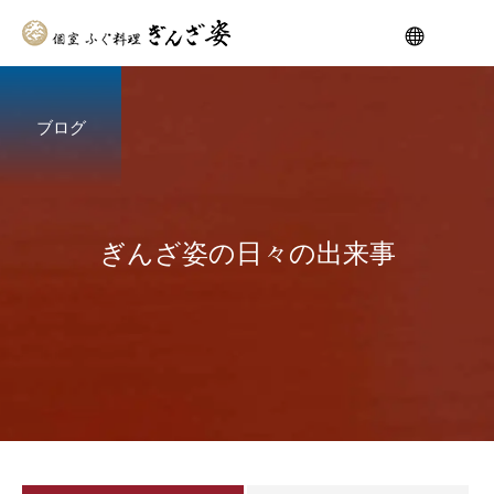
ブログ
ぎ
ん
ざ
姿
の
日
々
の
出
来
事