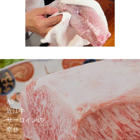
A5
近江牛
サーロインの
幸せ