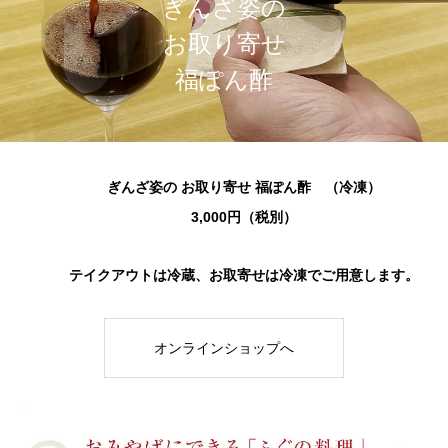
ぎ
ん
ざ
姿
の
お
取
り
寄
せ
福
ぽ
ん
酢
ぎんざ姿の お取り寄せ 福ぽん酢 （冷凍）
3,000円（税別）
テイクアウトは冷蔵、お取寄せは冷凍でご用意します。
オンラインショップへ