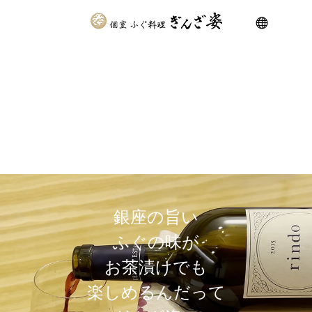
銀
座
の
旨
い
ふ
ぐ
の
味
が
お
茶
漬
け
で
も
楽
し
め
る
ん
だ
っ
て